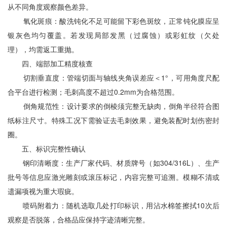
从不同角度观察颜色差异。
氧化斑痕：酸洗钝化不足可能留下彩色斑纹，正常钝化膜应呈
银灰色均匀覆盖。若发现局部发黑（过腐蚀）或彩虹纹（欠处
理），均需返工重抛。
四、端部加工精度核查
切割垂直度：管端切面与轴线夹角误差应＜1°，可用角度尺配
合平台进行检测；毛刺高度不超过0.2mm为合格范围。
倒角规范性：设计要求的倒棱须完整无缺肉，倒角半径符合图
纸标注尺寸。特殊工况下需验证去毛刺效果，避免装配时划伤密封
圈。
五、标识完整性确认
钢印清晰度：生产厂家代码、材质牌号（如304/316L）、生产
批号等信息应激光雕刻或滚压标记，内容完整可追溯。模糊不清或
遗漏项视为重大瑕疵。
喷码附着力：随机选取几处打印标识，用沾水棉签擦拭10次后
观察是否脱落，合格品应保持字迹清晰完整。