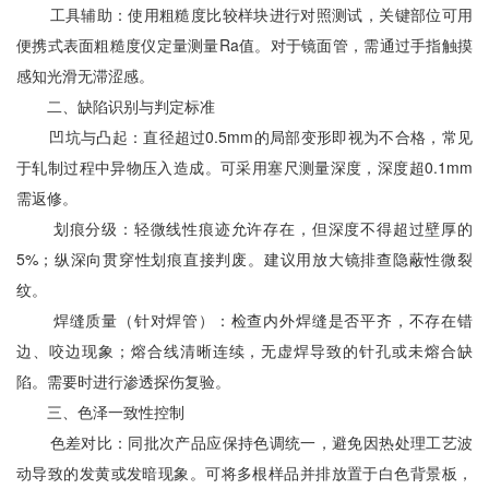
工具辅助：使用粗糙度比较样块进行对照测试，关键部位可用
便携式表面粗糙度仪定量测量Ra值。对于镜面管，需通过手指触摸
感知光滑无滞涩感。
二、缺陷识别与判定标准
凹坑与凸起：直径超过0.5mm的局部变形即视为不合格，常见
于轧制过程中异物压入造成。可采用塞尺测量深度，深度超0.1mm
需返修。
划痕分级：轻微线性痕迹允许存在，但深度不得超过壁厚的
5%；纵深向贯穿性划痕直接判废。建议用放大镜排查隐蔽性微裂
纹。
焊缝质量（针对焊管）：检查内外焊缝是否平齐，不存在错
边、咬边现象；熔合线清晰连续，无虚焊导致的针孔或未熔合缺
陷。需要时进行渗透探伤复验。
三、色泽一致性控制
色差对比：同批次产品应保持色调统一，避免因热处理工艺波
动导致的发黄或发暗现象。可将多根样品并排放置于白色背景板，