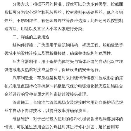
分类方式：根据不同的标准，焊丝可以分为多种类型。按截面
形状可分为实心焊丝和药芯焊丝；按材质则有碳钢焊丝、低合金钢
焊丝、不锈钢焊丝、有色金属焊丝等多种选择；此外还可以按照制
造方法、用途以及直径大小等因素进行分类。
二、焊丝的主要用途
结构件焊接：广为应用于建筑钢结构、桥梁工程、船舶建造等
领域中的梁柱连接点及面板拼接处，确保整体结构的稳固性。
压力容器制作：用于锅炉壳体封头与筒体环缝的自动化双丝埋
弧连续电弧热熔对接成型作业，保证设备的安全运行。
汽车制造业：车身框架构建时采用镀锌薄钢板冲压成形后的搭
扣式电阻点固持枪手持脉冲钨极氩气保护电弧熔化状态送进铝硅合
金丝进行的异种金属之间的密封过渡接头处理。
管道施工：长输油气管线现场安装焊接时常用到自保护药芯焊
丝半自动下向焊技术，以提升效率并确保质量。
维修维护：对于已经投入使用的各种机械设备出现局部损坏的
情况，可以通过选用合适的焊丝对其进行修补加固，延长使用寿